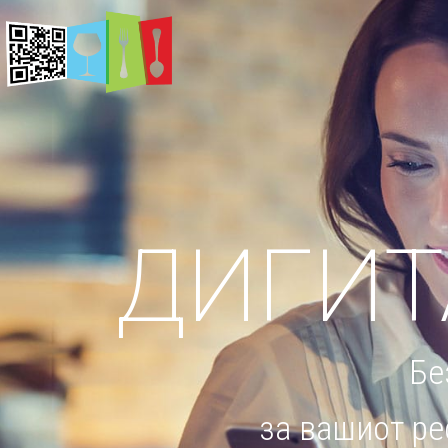
ДИГИТ
Бе
за вашиот рес