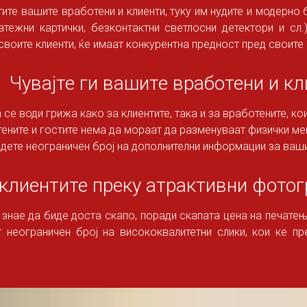
ите вашите вработени и клиенти, туку им нудите и модерно
тежни картички, безконтактни светлосни детектори и сл.).
своите клиенти, ќе имаат конкурентна предност пред своите 
Чувајте ги вашите вработени и к
 се води грижа како за клиентите, така и за вработените, ко
ените и гостите нема да мораат да разменуваат физички мен
дете неограничен број на дополнителни информации за ваш
 клиентите преку атрактивни фото
знае да биде доста скапо, поради скапата цена на печатењ
неограничен број на висококвалитетни слики, кои ке пр