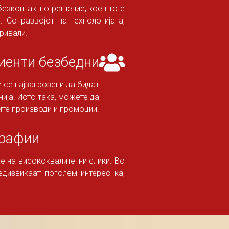
 безконтактно решение, коешто е
 Со развојот на технологијата,
ривали.
лиенти безбедни
и се најзагрозени да бидат
ија. Исто така, можете да
ите производи и промоции.
графии
е на висококвалитетни слики. Во
едизвикаат поголем интерес кај