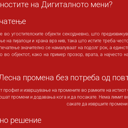
дностите на Дигиталното мени?
ечатење
е во угостителските објекти секојдневно, што предизвикув
е на пијалоци и храна врз нив, така што истите треба чест
печатење значително се намалуваат на подолг рок, а единст
о во објектот, како на пример прозор, врата, а најчесто 
Лесна промена без потреба од пов
от профил и извршување на промените во рамките на истиот Q
ршат промени и додавања кога и да посакате. Нема лимит во
сакате да извршите промени
тно решение