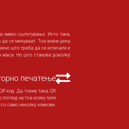
а нивно оштетување. Исто така,
о да се менуваат. Тоа значи дека
вено што треба да се испечати е
на маса. Но што станува доколку
торно печатење
R код. Да, токму така, QR
 поглед на тоа колку пати
 со само неколку кликови.