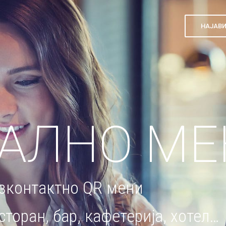
НАЈАВИ
АЛНО МЕ
зконтактно QR мени
торан, бар, кафетерија, хотел…