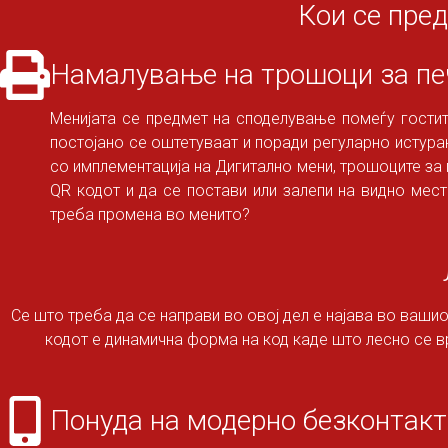
Кои се пре
Намалување на трошоци за п
Менијата се предмет на споделување помеѓу гостит
постојано се оштетуваат и поради регуларно истурањ
со имплементација на Дигитално мени, трошоците за 
QR кодот и да се постави или залепи на видно мест
треба промена во менито?
Се што треба да се направи во овој дел е најава во ваши
кодот е динамична форма на код каде што лесно се в
Понуда на модерно безконтак