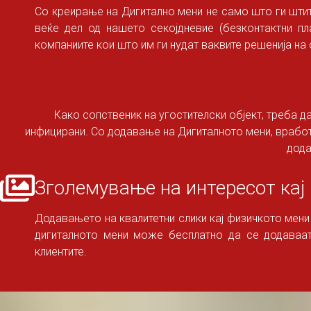
Со креирање на Дигитално мени не само што ги штит
веќе дел од нашето секојдневие (безконтактни пла
компаниите кои што им ги нудат ваквите решенија на 
Како сопственик на угостителски објект, треба да
инфицирани. Со додавање на Дигиталното мени, вработ
дода
Зголемување на интересот кај
Додавањето на квалитетни слики кај физичкото мени 
дигиталното мени може бесплатно да се додаваат 
клиентите.